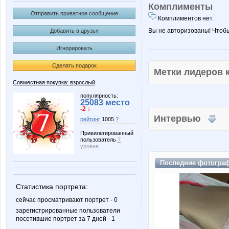
Комплименты
Отправить приватное сообщение
Комплиментов нет.
Вы не авторизованы! Чтоб
Добавить в друзья
Игнорировать
Сделать подарок
Метки лидеров
Совместная покупка: взрослый
популярность:
25083 место
-2 ↓
Интервью
рейтинг
1005
?
Привилегированный
пользователь
7
уровня
Последние
фотогра
Статистика портрета:
сейчас просматривают портрет - 0
зарегистрированные пользователи
посетившие портрет за 7 дней - 1